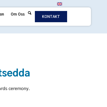
ion
Om Oss
KONTAKT
utsedda
ards ceremony.