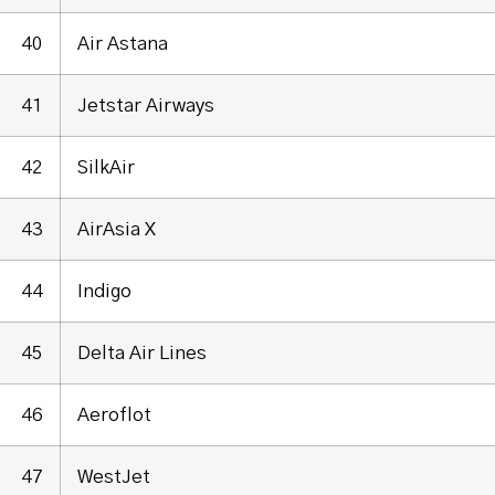
40
Air Astana
41
Jetstar Airways
42
SilkAir
43
AirAsia X
44
Indigo
45
Delta Air Lines
46
Aeroflot
47
WestJet