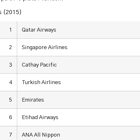
es (2015)
1
Qatar Airways
2
Singapore Airlines
3
Cathay Pacific
4
Turkish Airlines
5
Emirates
6
Etihad Airways
7
ANA All Nippon