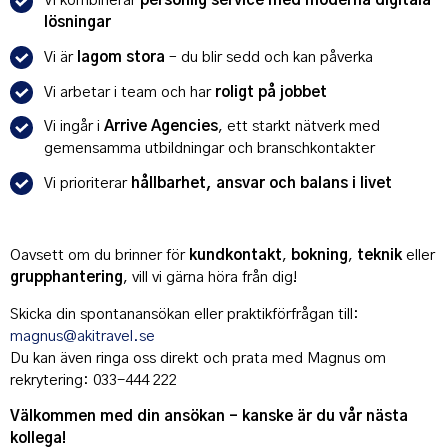
Vi kombinerar
personlig service med moderna digitala
lösningar
Vi är
lagom stora
– du blir sedd och kan påverka
Vi arbetar i team och har
roligt på jobbet
Vi ingår i
Arrive Agencies
, ett starkt nätverk med
gemensamma utbildningar och branschkontakter
Vi prioriterar
hållbarhet, ansvar och balans i livet
Oavsett om du brinner för
kundkontakt
,
bokning
,
teknik
eller
grupphantering
, vill vi gärna höra från dig!
Skicka din spontanansökan eller praktikförfrågan till:
magnus@akitravel.se
Du kan även ringa oss direkt och prata med Magnus om
rekrytering: 033-444 222
Välkommen med din ansökan – kanske är du vår nästa
kollega!