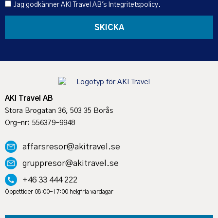
Jag godkänner AKI Travel AB's
Integritetspolicy
.
SKICKA
AKI Travel AB
Stora Brogatan 36, 503 35 Borås
Org-nr: 556379-9948
affarsresor@akitravel.se
gruppresor@akitravel.se
+46 33 444 222
Öppettider 08:00-17:00 helgfria vardagar