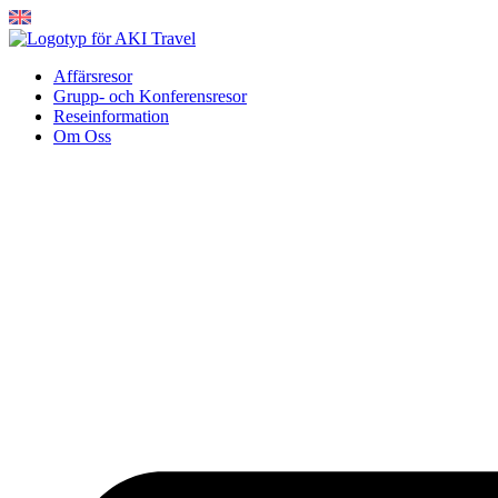
Hoppa
till
innehåll
Affärsresor
Grupp- och Konferensresor
Reseinformation
Om Oss