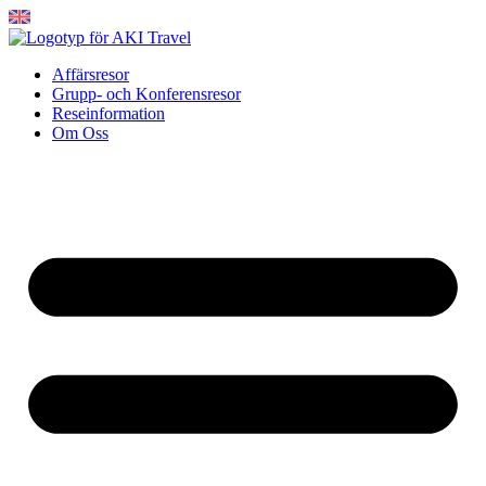
Hoppa
till
innehåll
Affärsresor
Grupp- och Konferensresor
Reseinformation
Om Oss