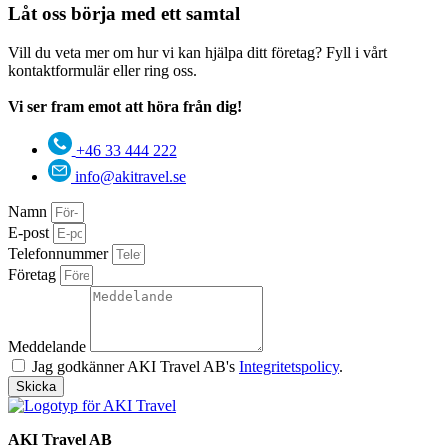
Låt oss börja med ett samtal
Vill du veta mer om hur vi kan hjälpa ditt företag? Fyll i vårt
kontaktformulär eller ring oss.
Vi ser fram emot att höra från dig!
+46 33 444 222
info@akitravel.se
Namn
E-post
Telefonnummer
Företag
Meddelande
Jag godkänner AKI Travel AB's
Integritetspolicy
.
Skicka
AKI Travel AB