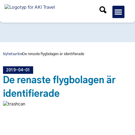
Gruppres
Nyhetsarkiv
De renaste flygbolagen är identifierade
2019-04-01
De renaste flygbolagen är
identifierade