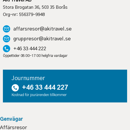
AKI Travel AB
Stora Brogatan 36, 503 35 Borås
Org-nr: 556379-9948
affarsresor@akitravel.se
gruppresor@akitravel.se
+46 33 444 222
Öppettider 08:00-17:00 helgfria vardagar
Journummer
+46 33 444 227
Kostnad för jourärenden tillkommer
Genvägar
Affärsresor