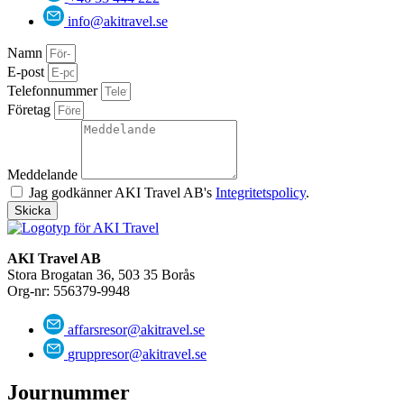
info@akitravel.se
Namn
E-post
Telefonnummer
Företag
Meddelande
Jag godkänner AKI Travel AB's
Integritetspolicy
.
Skicka
AKI Travel AB
Stora Brogatan 36, 503 35 Borås
Org-nr: 556379-9948
affarsresor@akitravel.se
gruppresor@akitravel.se
Journummer