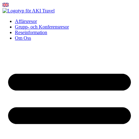
Hoppa
till
innehåll
Affärsresor
Grupp- och Konferensresor
Reseinformation
Om Oss