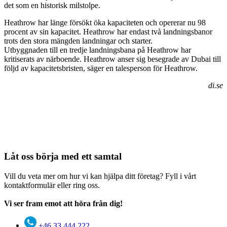
det som en historisk milstolpe.
Heathrow har länge försökt öka kapaciteten och opererar nu 98
procent av sin kapacitet. Heathrow har endast två landningsbanor
trots den stora mängden landningar och starter.
Utbyggnaden till en tredje landningsbana på Heathrow har
kritiserats av närboende. Heathrow anser sig besegrade av Dubai till
följd av kapacitetsbristen, säger en talesperson för Heathrow.
di.se
Låt oss börja med ett samtal
Vill du veta mer om hur vi kan hjälpa ditt företag? Fyll i vårt
kontaktformulär eller ring oss.
Vi ser fram emot att höra från dig!
+46 33 444 222