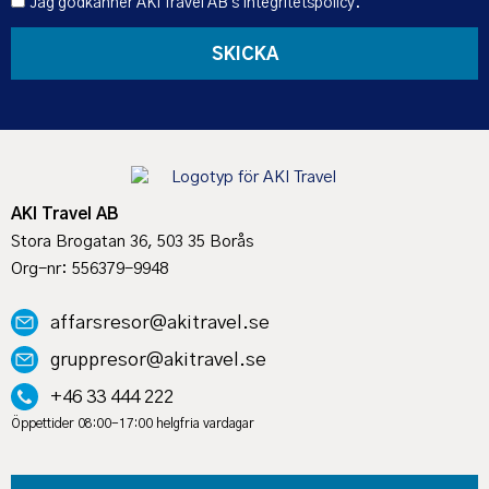
Jag godkänner AKI Travel AB's
Integritetspolicy
.
SKICKA
AKI Travel AB
Stora Brogatan 36, 503 35 Borås
Org-nr: 556379-9948
affarsresor@akitravel.se
gruppresor@akitravel.se
+46 33 444 222
Öppettider 08:00-17:00 helgfria vardagar