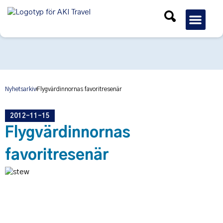
Gruppres
Nyhetsarkiv
Flygvärdinnornas favoritresenär
2012-11-15
Flygvärdinnornas
favoritresenär