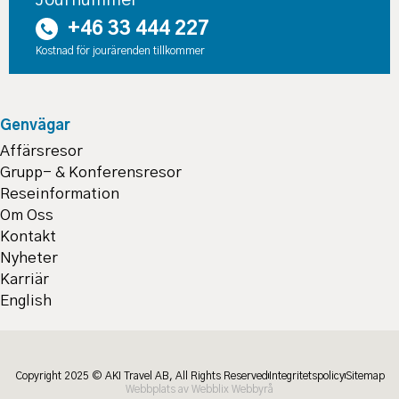
+46 33 444 227
Kostnad för jourärenden tillkommer
Genvägar
Affärsresor
Grupp- & Konferensresor
Reseinformation
Om Oss
Kontakt
Nyheter
Karriär
English
Copyright 2025 © AKI Travel AB, All Rights Reserved
Integritetspolicy
Sitemap
Webbplats av Webblix Webbyrå