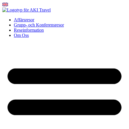
Hoppa
till
innehåll
Affärsresor
Grupp- och Konferensresor
Reseinformation
Om Oss