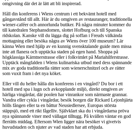
omgivning där det är lätt att bli inspirerad.
Håll din konferens i Wiens centrum i ett bekvämt hotell med
gångavstånd till allt. Här är du omgiven av restauranger, traditionella
wiener-caféer och annorlunda butiker. På några minuter kommer du
till katedralen Stephansdomen, slottet Hofburg och till Spanska
ridskolan. Kanske vill du lägga dig på soffan i Freuds välkända
mottagning eller besöka några av Wiens över 100 museum? Lär
känna Wien med hjälp av en kunnig svensktalande guide men missa
inte att flanera och upptäcka staden på egen hand. Shoppa på
högklassiga Kärntnerstrasse eller i folkvimlet på Mariahilferstrasse.
Upptäck mångfalden i Wiens kulinariska utbud med dess spännande
mix av goda traditionella rätter som wienerschnitzel och av rätter
som vuxit fram i det nya köket.
Eller vill du hellre hålla din konferens i en vingård? Du bor i ett
hotell med spa i lugn och avkopplande miljö, direkt omgiven av
härliga vingårdar, där poolen har vinrankor som närmaste grannar.
Vandra eller cykla i vingårdar, besök borgen där Rickard Lejonhjärta
hölls fången eller ta en båttur Neusiedlersee, Europas största
stäppsjö, med ett rikt fågelliv. Självklart ska du i vingårdarna pröva
nya spännande viner med vällagat tilltugg. På kvällen väntar en god
flerrätts middag. Eftersom Wien ligger nära besöker vi givetvis
huvudstaden och njuter av vad staden har att erbjuda.