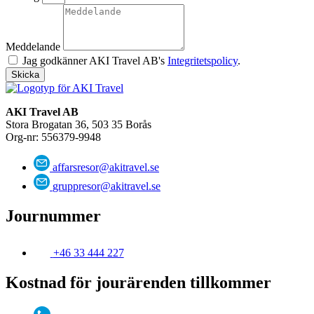
Meddelande
Jag godkänner AKI Travel AB's
Integritetspolicy
.
Skicka
AKI Travel AB
Stora Brogatan 36, 503 35 Borås
Org-nr: 556379-9948
affarsresor@akitravel.se
gruppresor@akitravel.se
Journummer
+46 33 444 227
Kostnad för jourärenden tillkommer