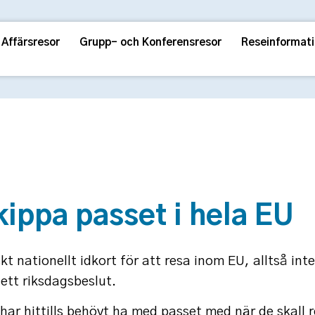
Affärsresor
Grupp- och Konferensresor
Reseinformat
kippa passet i hela EU
skt nationellt idkort för att resa inom EU, alltså i
ett riksdagsbeslut.
r hittills behövt ha med passet med när de skall re