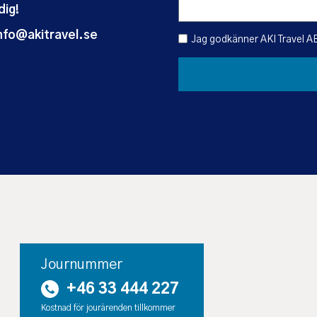
dig!
nfo@akitravel.se
Jag godkänner AKI Travel A
Journummer
+46 33 444 227
Kostnad för jourärenden tillkommer