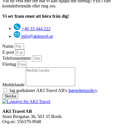
Vill du veta mer om hur vi kan hjälpa ditt företag? Fyll i vårt
kontaktformulär eller ring oss.
Vi ser fram emot att höra från dig!
+46 33 444 222
info@akitravel.se
Namn
E-post
Telefonnummer
Företag
Meddelande
Jag godkänner AKI Travel AB's
Integritetspolicy
.
Skicka
AKI Travel AB
Stora Brogatan 36, 503 35 Borås
Org-nr: 556379-9948