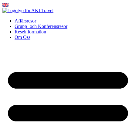
Hoppa
till
innehåll
Affärsresor
Grupp- och Konferensresor
Reseinformation
Om Oss