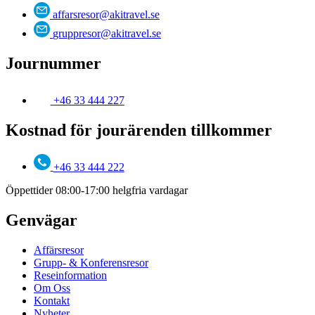
affarsresor@akitravel.se
gruppresor@akitravel.se
Journummer
+46 33 444 227
Kostnad för jourärenden tillkommer
+46 33 444 222
Öppettider 08:00-17:00 helgfria vardagar
Genvägar
Affärsresor
Grupp- & Konferensresor
Reseinformation
Om Oss
Kontakt
Nyheter