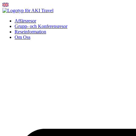
Hoppa
till
innehåll
Affärsresor
Grupp- och Konferensresor
Reseinformation
Om Oss