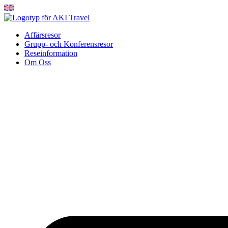
Hoppa
till
innehåll
Affärsresor
Grupp- och Konferensresor
Reseinformation
Om Oss