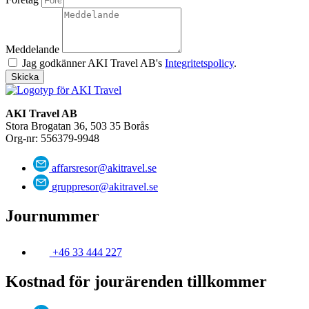
Meddelande
Jag godkänner AKI Travel AB's
Integritetspolicy
.
Skicka
AKI Travel AB
Stora Brogatan 36, 503 35 Borås
Org-nr: 556379-9948
affarsresor@akitravel.se
gruppresor@akitravel.se
Journummer
+46 33 444 227
Kostnad för jourärenden tillkommer