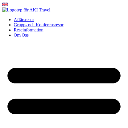
Hoppa
till
innehåll
Affärsresor
Grupp- och Konferensresor
Reseinformation
Om Oss