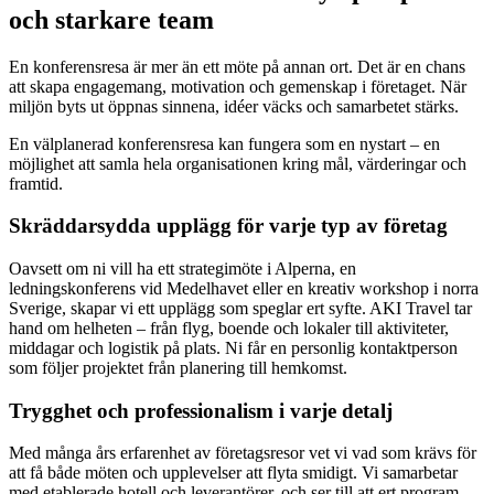
och starkare team
En konferensresa är mer än ett möte på annan ort. Det är en chans
att skapa engagemang, motivation och gemenskap i företaget. När
miljön byts ut öppnas sinnena, idéer väcks och samarbetet stärks.
En välplanerad konferensresa kan fungera som en nystart – en
möjlighet att samla hela organisationen kring mål, värderingar och
framtid.
Skräddarsydda upplägg för varje typ av företag
Oavsett om ni vill ha ett strategimöte i Alperna, en
ledningskonferens vid Medelhavet eller en kreativ workshop i norra
Sverige, skapar vi ett upplägg som speglar ert syfte. AKI Travel tar
hand om helheten – från flyg, boende och lokaler till aktiviteter,
middagar och logistik på plats. Ni får en personlig kontaktperson
som följer projektet från planering till hemkomst.
Trygghet och professionalism i varje detalj
Med många års erfarenhet av företagsresor vet vi vad som krävs för
att få både möten och upplevelser att flyta smidigt. Vi samarbetar
med etablerade hotell och leverantörer, och ser till att ert program