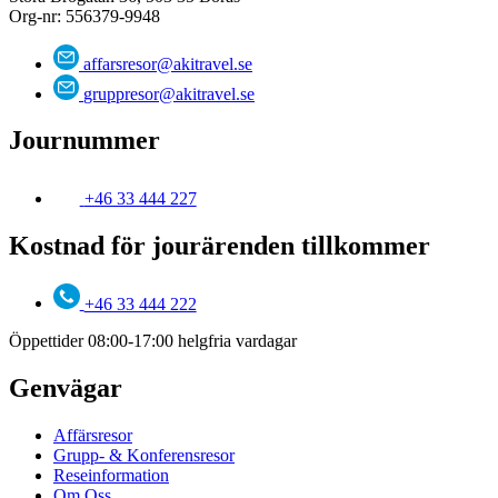
Org-nr: 556379-9948
affarsresor@akitravel.se
gruppresor@akitravel.se
Journummer
+46 33 444 227
Kostnad för jourärenden tillkommer
+46 33 444 222
Öppettider 08:00-17:00 helgfria vardagar
Genvägar
Affärsresor
Grupp- & Konferensresor
Reseinformation
Om Oss