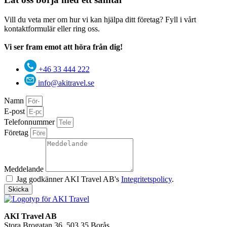
Vill du veta mer om hur vi kan hjälpa ditt företag? Fyll i vårt
kontaktformulär eller ring oss.
Vi ser fram emot att höra från dig!
+46 33 444 222
info@akitravel.se
Namn
E-post
Telefonnummer
Företag
Meddelande
Jag godkänner AKI Travel AB's
Integritetspolicy
.
Skicka
AKI Travel AB
Stora Brogatan 36, 503 35 Borås