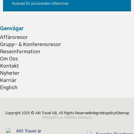
Kostnad för jourärenden tillkommer
Genvägar
Affärsresor
Grupp- & Konferensresor
Reseinformation
Om Oss
Kontakt
Nyheter
Karriär
English
Copyright 2025 © AKI Travel AB, All Rights Reserved
Integritetspolicy
Sitemap
Webbplats av Webblix Webbyrå