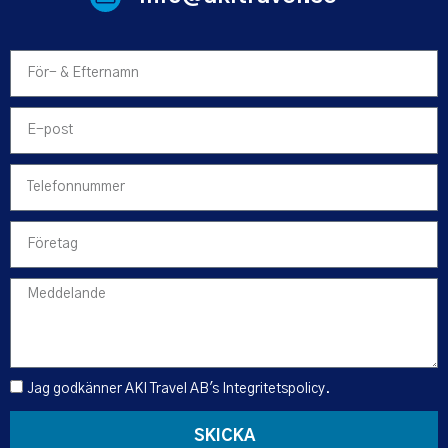
Jag godkänner AKI Travel AB's
Integritetspolicy
.
SKICKA