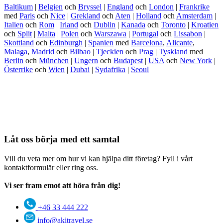
Baltikum
|
Belgien
och
Bryssel
|
England
och
London
|
Frankrike
med
Paris
och
Nice
|
Grekland
och
Aten
|
Holland
och
Amsterdam
|
Italien
och
Rom
|
Irland
och
Dublin
|
Kanada
och
Toronto
|
Kroatien
och
Split
|
Malta
|
Polen
och
Warszawa
|
Portugal
och
Lissabon
|
Skottland
och
Edinburgh
|
Spanien
med
Barcelona
,
Alicante
,
Malaga
,
Madrid
och
Bilbao
|
Tjeckien
och
Prag
|
Tyskland
med
Berlin
och
München
|
Ungern
och
Budapest
|
USA
och
New York
|
Österrike
och
Wien
|
Dubai
|
Sydafrika
|
Seoul
Låt oss börja med ett samtal
Vill du veta mer om hur vi kan hjälpa ditt företag? Fyll i vårt
kontaktformulär eller ring oss.
Vi ser fram emot att höra från dig!
+46 33 444 222
info@akitravel.se