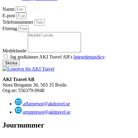
Namn
E-post
Telefonnummer
Företag
Meddelande
Jag godkänner AKI Travel AB's
Integritetspolicy
.
Skicka
AKI Travel AB
Stora Brogatan 36, 503 35 Borås
Org-nr: 556379-9948
affarsresor@akitravel.se
gruppresor@akitravel.se
Journummer