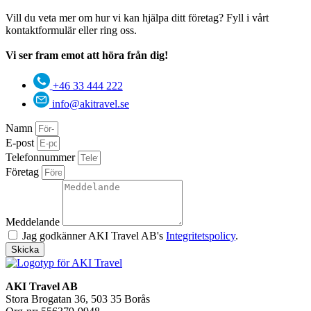
Vill du veta mer om hur vi kan hjälpa ditt företag? Fyll i vårt
kontaktformulär eller ring oss.
Vi ser fram emot att höra från dig!
+46 33 444 222
info@akitravel.se
Namn
E-post
Telefonnummer
Företag
Meddelande
Jag godkänner AKI Travel AB's
Integritetspolicy
.
Skicka
AKI Travel AB
Stora Brogatan 36, 503 35 Borås