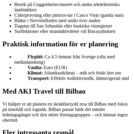
Besök på Guggenheim-museet och andra arkitektoniska
landmärken
Ciderprovning eller pintxos-tur i Casco Viejo (gamla stan)
Båttur i Nerviónfloden med utsikt över staden
Dagstur till San Sebastián eller baskiska vinregioner
Surflektioner eller strandaktiviteter vid Biscayabukten
Praktisk information för er planering
Flygtid:
Ca 4,5 timmar från Sverige (ofta med
mellanlandning)
Vaulta:
Euro (EUR)
Klimat:
Atlantkustklimat – milt och friskt året om
Transport:
Effektiv kollektivtrafik, lättnavigerad stad
Med AKI Travel till Bilbao
Vi hjälper er att planera en skräddarsydd resa till Bilbao med fokus
på innehåll och logistik. Bilbao passar både det mindre
ledningsgänget och den större företagsgruppen – och lämnar ingen
oberörd.
Fler intressanta resmål