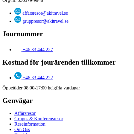
Org-nr: 556379-9948
affarsresor@akitravel.se
gruppresor@akitravel.se
Journummer
+46 33 444 227
Kostnad för jourärenden tillkommer
+46 33 444 222
Öppettider 08:00-17:00 helgfria vardagar
Genvägar
Affärsresor
Grupp- & Konferensresor
Reseinformation
Om Oss