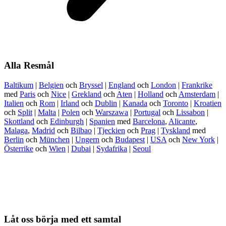
Alla Resmål
Baltikum
|
Belgien
och
Bryssel
|
England
och
London
|
Frankrike
med
Paris
och
Nice
|
Grekland
och
Aten
|
Holland
och
Amsterdam
|
Italien
och
Rom
|
Irland
och
Dublin
|
Kanada
och
Toronto
|
Kroatien
och
Split
|
Malta
|
Polen
och
Warszawa
|
Portugal
och
Lissabon
|
Skottland
och
Edinburgh
|
Spanien
med
Barcelona
,
Alicante
,
Malaga
,
Madrid
och
Bilbao
|
Tjeckien
och
Prag
|
Tyskland
med
Berlin
och
München
|
Ungern
och
Budapest
|
USA
och
New York
|
Österrike
och
Wien
|
Dubai
|
Sydafrika
|
Seoul
Låt oss börja med ett samtal