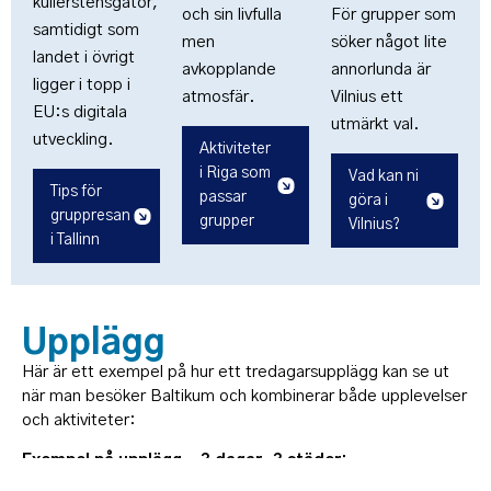
kullerstensgator,
och sin livfulla
För grupper som
samtidigt som
men
söker något lite
landet i övrigt
avkopplande
annorlunda är
ligger i topp i
atmosfär.
Vilnius ett
EU:s digitala
utmärkt val.
utveckling.
Aktiviteter
i Riga som
Vad kan ni
Tips för
passar
göra i
gruppresan
grupper
Vilnius?
i Tallinn
Upplägg
Här är ett exempel på hur ett tredagarsupplägg kan se ut
när man besöker Baltikum och kombinerar både upplevelser
och aktiviteter:
Exempel på upplägg – 3 dagar, 3 städer: