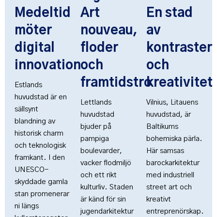
Medeltid
Art
En stad
möter
nouveau,
av
digital
floder
kontraster
innovation
och
och
framtidstro
kreativitet
Estlands
huvudstad är en
Lettlands
Vilnius, Litauens
sällsynt
huvudstad
huvudstad, är
blandning av
bjuder på
Baltikums
historisk charm
pampiga
bohemiska pärla.
och teknologisk
boulevarder,
Här samsas
framkant. I den
vacker flodmiljö
barockarkitektur
UNESCO-
och ett rikt
med industriell
skyddade gamla
kulturliv. Staden
street art och
stan promenerar
är känd för sin
kreativt
ni längs
jugendarkitektur
entreprenörskap.