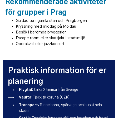
Rekommenderade aktiviteter
för grupper i Prag
Guidad tur i gamla stan och Pragborgen
Kryssning med middag på Moldau
Besök i berömda bryggerier
Escape room eller skattjakt i stadsmiljö
Operakväll eller jazzkonsert
Praktisk information för er
planering
Flygtid:
Cirka 2 timmar från Sverige
Vaulta:
Tjeckisk koruna (CZK)
Transport:
Tunnelbana, spårvagn och buss i hela
staden