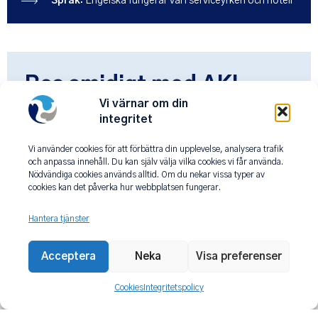
Språk:
Engelska fungerar väl i serviceyrken och hotell
Res smidigt med AKI
Vi värnar om din
Travel
integritet
Vi använder cookies för att förbättra din upplevelse, analysera trafik
Vi på AKI Travel tar hand om hela upplägget för er resa
och anpassa innehåll. Du kan själv välja vilka cookies vi får använda.
till Prag. Med lokalkännedom och erfarenhet gör vi ert
Nödvändiga cookies används alltid. Om du nekar vissa typer av
besök till en upplevelse fylld av innehåll och kvalitet.
cookies kan det påverka hur webbplatsen fungerar.
Hantera tjänster
Acceptera
Neka
Visa preferenser
Cookies
Integritetspolicy
Fler intressanta resmål