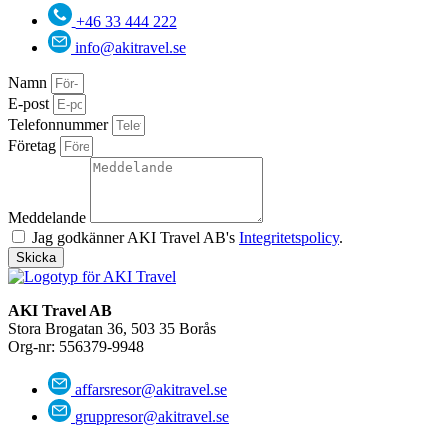
+46 33 444 222
info@akitravel.se
Namn
E-post
Telefonnummer
Företag
Meddelande
Jag godkänner AKI Travel AB's
Integritetspolicy
.
Skicka
AKI Travel AB
Stora Brogatan 36, 503 35 Borås
Org-nr: 556379-9948
affarsresor@akitravel.se
gruppresor@akitravel.se