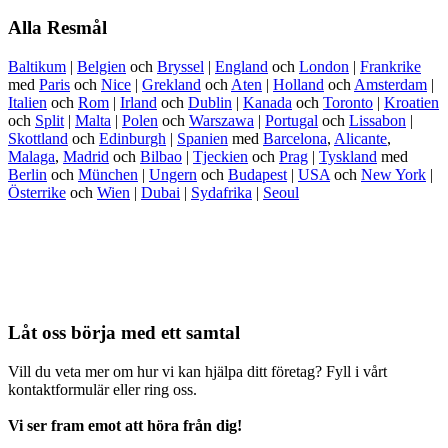
Alla Resmål
Baltikum
|
Belgien
och
Bryssel
|
England
och
London
|
Frankrike
med
Paris
och
Nice
|
Grekland
och
Aten
|
Holland
och
Amsterdam
|
Italien
och
Rom
|
Irland
och
Dublin
|
Kanada
och
Toronto
|
Kroatien
och
Split
|
Malta
|
Polen
och
Warszawa
|
Portugal
och
Lissabon
|
Skottland
och
Edinburgh
|
Spanien
med
Barcelona
,
Alicante
,
Malaga
,
Madrid
och
Bilbao
|
Tjeckien
och
Prag
|
Tyskland
med
Berlin
och
München
|
Ungern
och
Budapest
|
USA
och
New York
|
Österrike
och
Wien
|
Dubai
|
Sydafrika
|
Seoul
Låt oss börja med ett samtal
Vill du veta mer om hur vi kan hjälpa ditt företag? Fyll i vårt
kontaktformulär eller ring oss.
Vi ser fram emot att höra från dig!