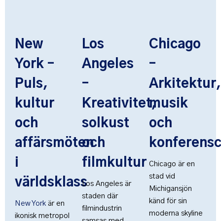
New
Los
Chicago
York –
Angeles
–
Puls,
–
Arkitektur,
kultur
Kreativitet,
musik
och
solkust
och
affärsmöten
och
konferensc
i
filmkultur
Chicago är en
stad vid
världsklass
Los Angeles är
Michigansjön
staden där
känd för sin
New York
är en
filmindustrin
moderna skyline
ikonisk metropol
samsas med