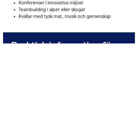
Konferenser i innovativa miljöer
Teambuilding i alper eller skogar
Kvällar med tysk mat, musik och gemenskap
Praktisk information för er
planering
Flygtid:
Cirka 1,5–2 timmar från Sverige
Valuta:
Euro (EUR)
Transport:
Effektiv kollektivtrafik, snabbtåg (ICE)
mellan städerna
Språk:
Tyska, men engelska fungerar bra inom
service och hotell