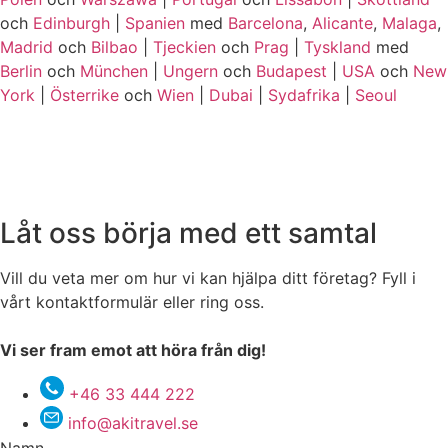
och
Edinburgh
|
Spanien
med
Barcelona
,
Alicante
,
Malaga
,
Madrid
och
Bilbao
|
Tjeckien
och
Prag
|
Tyskland
med
Berlin
och
München
|
Ungern
och
Budapest
|
USA
och
New
York
|
Österrike
och
Wien
|
Dubai
|
Sydafrika
|
Seoul
Låt oss börja med ett samtal
Vill du veta mer om hur vi kan hjälpa ditt företag? Fyll i
vårt kontaktformulär eller ring oss.
Vi ser fram emot att höra från dig!
+46 33 444 222
info@akitravel.se