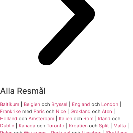
Alla Resmål
Baltikum
|
Belgien
och
Bryssel
|
England
och
London
|
Frankrike
med
Paris
och
Nice
|
Grekland
och
Aten
|
Holland
och
Amsterdam
|
Italien
och
Rom
|
Irland
och
Dublin
|
Kanada
och
Toronto
|
Kroatien
och
Split
|
Malta
|
Polen
och
Warszawa
|
Portugal
och
Lissabon
|
Skottland