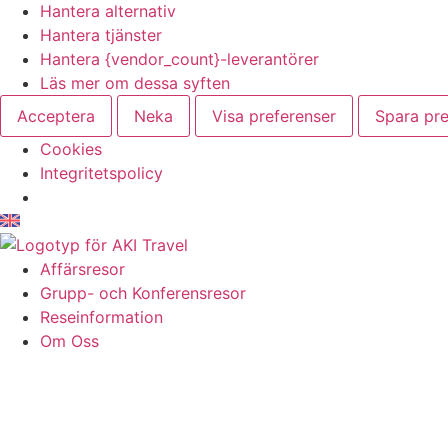
Hantera alternativ
Hantera tjänster
Hantera {vendor_count}-leverantörer
Läs mer om dessa syften
Acceptera
Neka
Visa preferenser
Spara pre
Cookies
Integritetspolicy
Hoppa
till
innehåll
Affärsresor
Grupp- och Konferensresor
Reseinformation
Om Oss