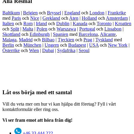
Alla Resmål
Baltikum
|
Belgien
och
Bryssel
|
England
och
London
|
Frankrike
med
Paris
och
Nice
|
Grekland
och
Aten
|
Holland
och
Amsterdam
|
Italien
och
Rom
|
Irland
och
Dublin
|
Kanada
och
Toronto
|
Kroatien
och
Split
|
Malta
|
Polen
och
Warszawa
|
Portugal
och
Lissabon
|
Skottland
och
Edinburgh
|
Spanien
med
Barcelona
,
Alicante
,
Malaga
,
Madrid
och
Bilbao
|
Tjeckien
och
Prag
|
Tyskland
med
Berlin
och
München
|
Ungern
och
Budapest
|
USA
och
New York
|
Österrike
och
Wien
|
Dubai
|
Sydafrika
|
Seoul
Låt oss börja med ett samtal
Vill du veta mer om hur vi kan hjälpa ditt företag? Fyll i vårt
kontaktformulär eller ring oss.
Vi ser fram emot att höra från dig!
+46 33 444 222