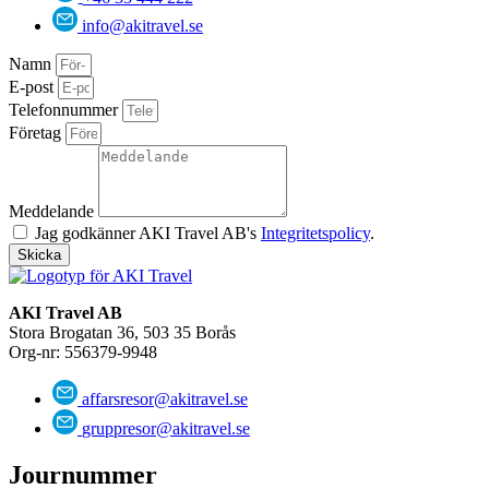
info@akitravel.se
Namn
E-post
Telefonnummer
Företag
Meddelande
Jag godkänner AKI Travel AB's
Integritetspolicy
.
Skicka
AKI Travel AB
Stora Brogatan 36, 503 35 Borås
Org-nr: 556379-9948
affarsresor@akitravel.se
gruppresor@akitravel.se
Journummer